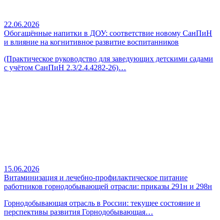
22.06.2026
Обогащённые напитки в ДОУ: соответствие новому СанПиН
и влияние на когнитивное развитие воспитанников
(Практическое руководство для заведующих детскими садами
с учётом СанПиН 2.3/2.4.4282-26)…
15.06.2026
Витаминизация и лечебно-профилактическое питание
работников горнодобывающей отрасли: приказы 291н и 298н
Горнодобывающая отрасль в России: текущее состояние и
перспективы развития Горнодобывающая…