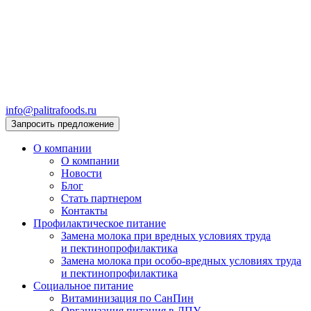
info@palitrafoods.ru
Запросить предложение
О компании
О компании
Новости
Блог
Стать партнером
Контакты
Профилактическое питание
Замена молока при вредных условиях труда
и пектинопрофилактика
Замена молока при особо-вредных условиях труда
и пектинопрофилактика
Социальное питание
Витаминизация по СанПин
Организация питания в ЛПУ