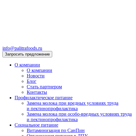
info@palitrafoods.ru
Запросить предложение
О компании
О компании
Новости
Блог
Стать партнером
Контакты
Профилактическое питание
Замена молока при вредных условиях труда
и пектинопрофилактика
Замена молока при особо-вредных условиях труда
и пектинопрофилактика
Социальное питание
Витаминизация по СанПин
Организация питания в ЛПУ