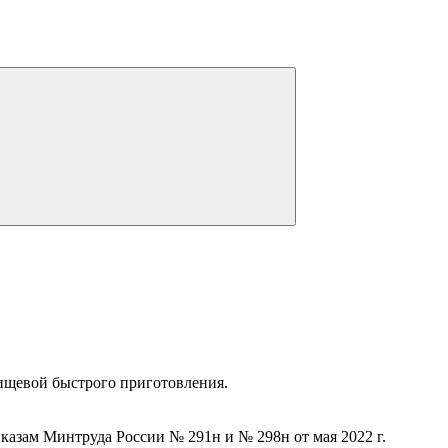
ищевой быстрого приготовления.
иказам Минтруда России № 291н и № 298н от мая 2022 г.