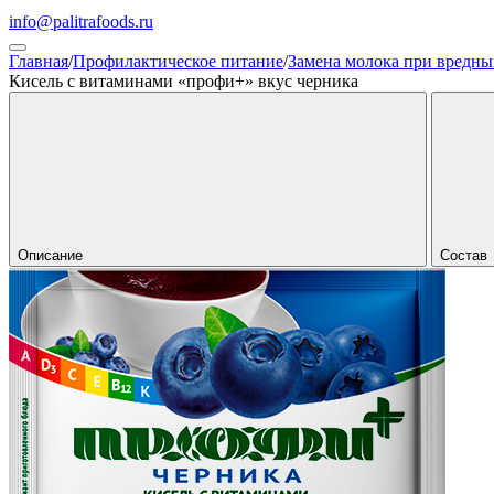
info@palitrafoods.ru
Главная
/
Профилактическое питание
/
Замена молока при вредны
Кисель с витаминами «профи+» вкус черника
Описание
Состав