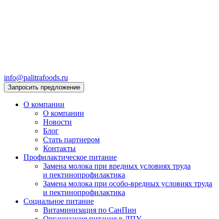
info@palitrafoods.ru
Запросить предложение
О компании
О компании
Новости
Блог
Стать партнером
Контакты
Профилактическое питание
Замена молока при вредных условиях труда
и пектинопрофилактика
Замена молока при особо-вредных условиях труда
и пектинопрофилактика
Социальное питание
Витаминизация по СанПин
Организация питания в ЛПУ